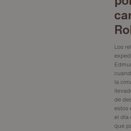
ca
Ro
Los r
expedi
Edmun
cuando
la cim
llevad
de des
estos 
el día
que pa