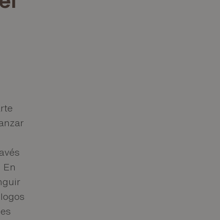
rte
canzar
ravés
. En
nguir
ólogos
nes