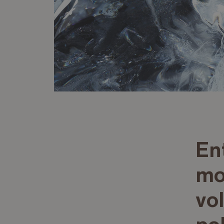
En
mo
vo
po