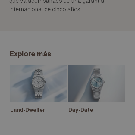
que va acompañado de una garantía
internacional de cinco años.
Explore más
Land-Dweller
Day-Date
Sk