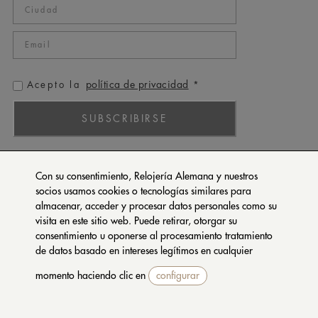
política de privacidad
Acepto la
*
SUBSCRIBIRSE
ROLEX
Con su consentimiento, Relojería Alemana y nuestros
PATEK PHILIPPE
socios usamos cookies o tecnologías similares para
almacenar, acceder y procesar datos personales como su
TUDOR
visita en este sitio web. Puede retirar, otorgar su
CARTIER
consentimiento u oponerse al procesamiento tratamiento
SETENTA Y NUEVE
de datos basado en intereses legítimos en cualquier
momento haciendo clic en
configurar
CONTACTA CON NOSOTROS
PRIVACIDAD Y COOKIES