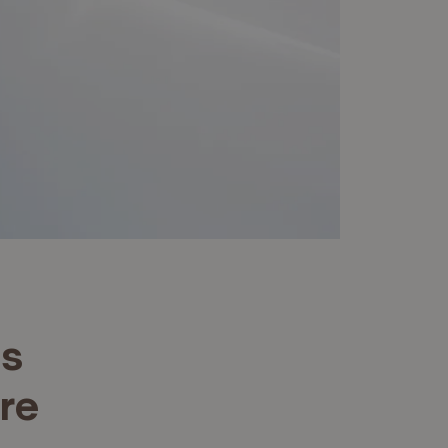
es
re