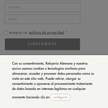
política de privacidad
Acepto la
*
SUBSCRIBIRSE
ROLEX
Con su consentimiento, Relojería Alemana y nuestros
PATEK PHILIPPE
socios usamos cookies o tecnologías similares para
almacenar, acceder y procesar datos personales como su
TUDOR
visita en este sitio web. Puede retirar, otorgar su
CARTIER
consentimiento u oponerse al procesamiento tratamiento
SETENTA Y NUEVE
de datos basado en intereses legítimos en cualquier
momento haciendo clic en
configurar
CONTACTA CON NOSOTROS