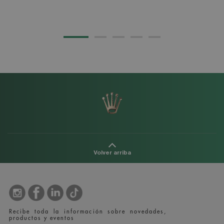
20
Volver arriba
Recibe toda la información sobre novedades,
productos y eventos