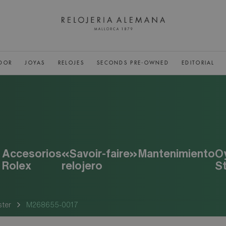
DOR
JOYAS
RELOJES
SECONDS PRE-OWNED
EDITORIAL
Accesorios
«Savoir-faire»
Mantenimiento
O
Rolex
relojero
S
ster
M268655-0017