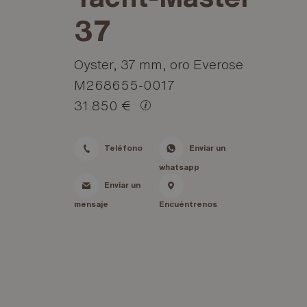
37
Oyster, 37 mm, oro Everose
M268655-0017
31.850 €
Teléfono
Enviar un
whatsapp
Enviar un
mensaje
Encuéntrenos