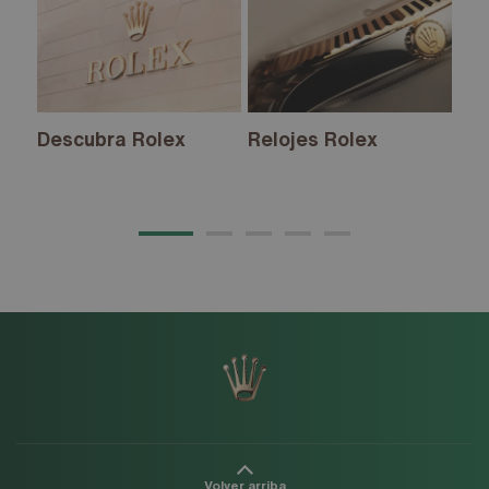
Descubra Rolex
Relojes Rolex
Nu
20
Volver arriba