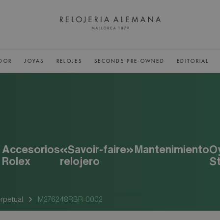
DOR
JOYAS
RELOJES
SECONDS PRE-OWNED
EDITORIAL
Accesorios
«Savoir-faire»
Mantenimiento
O
Rolex
relojero
S
rpetual
M276248RBR-0002