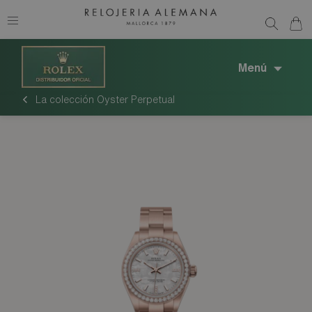
Menú
La colección Oyster Perpetual