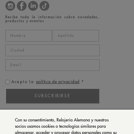
Recibe toda la información sobre novedades,
productos y eventos
política de privacidad
Acepto la
*
SUBSCRIBIRSE
ROLEX
Con su consentimiento, Relojería Alemana y nuestros
PATEK PHILIPPE
socios usamos cookies o tecnologías similares para
almacenar, acceder y procesar datos personales como su
TUDOR