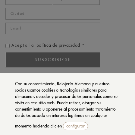
política de privacidad
Acepto la
*
SUBSCRIBIRSE
ROLEX
Con su consentimiento, Relojería Alemana y nuestros
PATEK PHILIPPE
socios usamos cookies o tecnologías similares para
almacenar, acceder y procesar datos personales como su
TUDOR
visita en este sitio web. Puede retirar, otorgar su
CARTIER
consentimiento u oponerse al procesamiento tratamiento
SETENTA Y NUEVE
de datos basado en intereses legítimos en cualquier
momento haciendo clic en
configurar
CONTACTA CON NOSOTROS