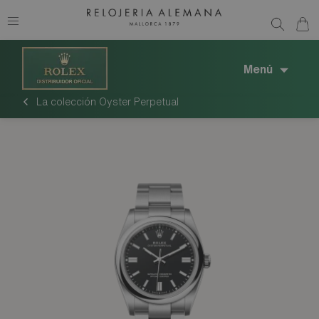
Menú
La colección Oyster Perpetual