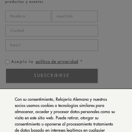
productos y eventos
política de privacidad
Acepto la
*
SUBSCRIBIRSE
ROLEX
Con su consentimiento, Relojería Alemana y nuestros
PATEK PHILIPPE
socios usamos cookies o tecnologías similares para
almacenar, acceder y procesar datos personales como su
TUDOR
visita en este sitio web. Puede retirar, otorgar su
CARTIER
consentimiento u oponerse al procesamiento tratamiento
SETENTA Y NUEVE
de datos basado en intereses legítimos en cualquier