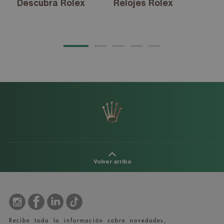
Descubra Rolex
Relojes Rolex
Nu
20
Volver arriba
Recibe toda la información sobre novedades,