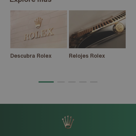
Descubra Rolex
Relojes Rolex
Nu
20