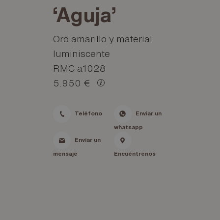
‘Aguja’
Oro amarillo y material
luminiscente
RMC a1028
5.950 €
Teléfono
Enviar un
whatsapp
Enviar un
mensaje
Encuéntrenos