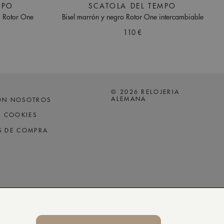
MPO
SCATOLA DEL TEMPO
a Rotor One
Bisel marrón y negro Rotor One intercambiable
110 €
© 2026 RELOJERIA
ALEMANA
ON NOSOTROS
Y COOKIES
S DE COMPRA