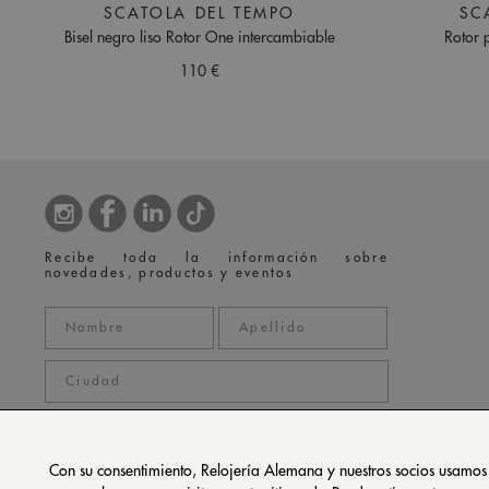
SCATOLA DEL TEMPO
SC
Bisel negro liso Rotor One intercambiable
Rotor 
110 €
Recibe toda la información sobre
novedades, productos y eventos
Con su consentimiento, Relojería Alemana y nuestros socios usamos