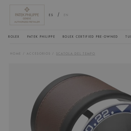
/
ES
EN
ROLEX
PATEK PHILIPPE
ROLEX CERTIFIED PRE-OWNED
TU
HOME
/
ACCESORIOS
/
SCATOLA DEL TEMPO