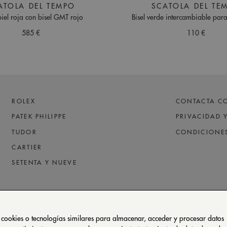
ATOLA DEL TEMPO
SCATOLA DEL TE
piel roja con bisel GMT rojo
Bisel verde intercambiable par
585 €
110 €
ROLEX
CONTACTA C
PATEK PHILIPPE
PRIVACIDAD 
TUDOR
CONDICIONE
CARTIER
SETENTA Y NUEVE
 cookies o tecnologías similares para almacenar, acceder y procesar datos