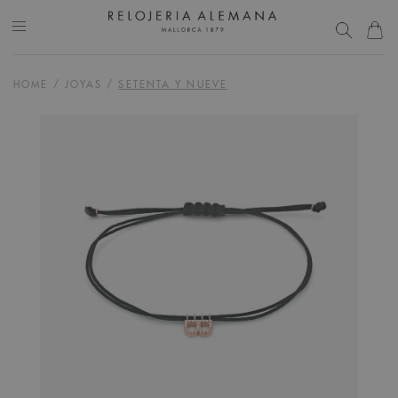
HOME
/
JOYAS
/
SETENTA Y NUEVE