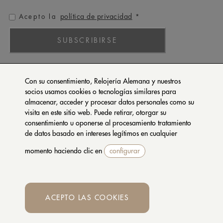
política de privacidad
Acepto la
*
SUBSCRIBIRSE
ROLEX
Con su consentimiento, Relojería Alemana y nuestros
PATEK PHILIPPE
socios usamos cookies o tecnologías similares para
almacenar, acceder y procesar datos personales como su
TUDOR
visita en este sitio web. Puede retirar, otorgar su
CARTIER
consentimiento u oponerse al procesamiento tratamiento
SETENTA Y NUEVE
de datos basado en intereses legítimos en cualquier
momento haciendo clic en
configurar
CONTACTA CON NOSOTROS
PRIVACIDAD Y COOKIES
CONDICIONES DE COMPRA
ACEPTO LAS COOKIES
Whatsapp
© 2026 RELOJERIA ALEMANA