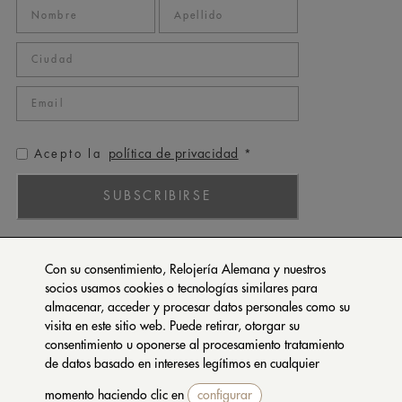
política de privacidad
Acepto la
*
SUBSCRIBIRSE
ROLEX
Con su consentimiento, Relojería Alemana y nuestros
PATEK PHILIPPE
socios usamos cookies o tecnologías similares para
almacenar, acceder y procesar datos personales como su
TUDOR
visita en este sitio web. Puede retirar, otorgar su
CARTIER
consentimiento u oponerse al procesamiento tratamiento
SETENTA Y NUEVE
de datos basado en intereses legítimos en cualquier
momento haciendo clic en
configurar