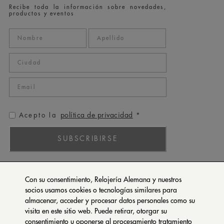
Recibe toda la información sobre novedades,
productos y eventos
política de privacidad
Acepto la
*
SUBSCRIBIRSE
ROLEX
Con su consentimiento, Relojería Alemana y nuestros
PATEK PHILIPPE
socios usamos cookies o tecnologías similares para
almacenar, acceder y procesar datos personales como su
TUDOR
visita en este sitio web. Puede retirar, otorgar su
CARTIER
consentimiento u oponerse al procesamiento tratamiento