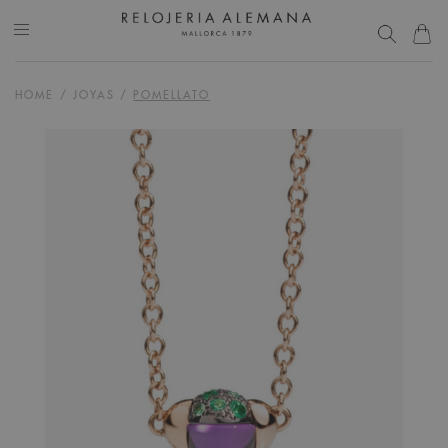
HOME
/
JOYAS
/
POMELLATO