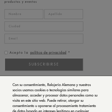
productos y eventos
política de privacidad
Acepto la
*
SUBSCRIBIRSE
ROLEX
Con su consentimiento, Relojería Alemana y nuestros
PATEK PHILIPPE
socios usamos cookies o tecnologías similares para
almacenar, acceder y procesar datos personales como su
TUDOR
visita en este sitio web. Puede retirar, otorgar su
CARTIER
consentimiento u oponerse al procesamiento tratamiento
SETENTA Y NUEVE
de datos basado en intereses legítimos en cualquier