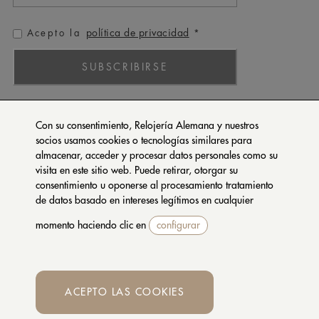
política de privacidad
Acepto la
*
SUBSCRIBIRSE
ROLEX
Con su consentimiento, Relojería Alemana y nuestros
PATEK PHILIPPE
socios usamos cookies o tecnologías similares para
almacenar, acceder y procesar datos personales como su
TUDOR
visita en este sitio web. Puede retirar, otorgar su
CARTIER
consentimiento u oponerse al procesamiento tratamiento
SETENTA Y NUEVE
de datos basado en intereses legítimos en cualquier
momento haciendo clic en
configurar
CONTACTA CON NOSOTROS
PRIVACIDAD Y COOKIES
CONDICIONES DE COMPRA
ACEPTO LAS COOKIES
Whatsapp
© 2026 RELOJERIA ALEMANA