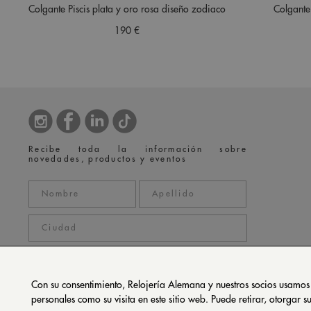
Colgante Piscis plata y oro rosa diseño zodiaco
Colgante
190 €
Recibe toda la información sobre
novedades, productos y eventos
Con su consentimiento, Relojería Alemana y nuestros socios usamos
personales como su visita en este sitio web. Puede retirar, otorgar
política de privacidad
Acepto la
*