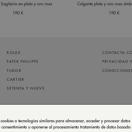
 Sagitario en plata y oro rosa
Colgante plata y oro rosa sím
190 €
190 €
ROLEX
CONTACTA C
PATEK PHILIPPE
PRIVACIDAD 
TUDOR
CONDICIONE
CARTIER
SETENTA Y NUEVE
 cookies o tecnologías similares para almacenar, acceder y procesar datos
 su consentimiento u oponerse al procesamiento tratamiento de datos basado