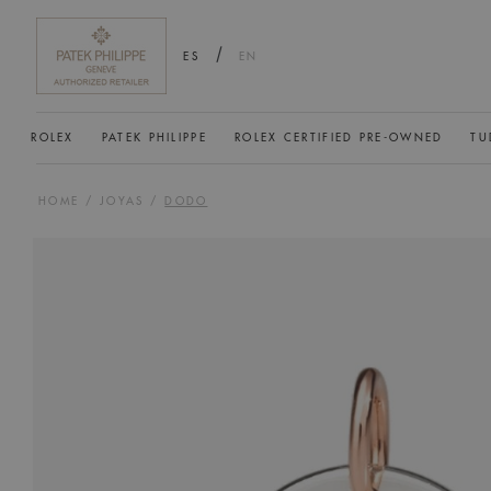
/
ES
EN
ROLEX
PATEK PHILIPPE
ROLEX CERTIFIED PRE-OWNED
TU
HOME
/
JOYAS
/
DODO