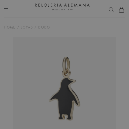
HOME
/
JOYAS
/
DODO