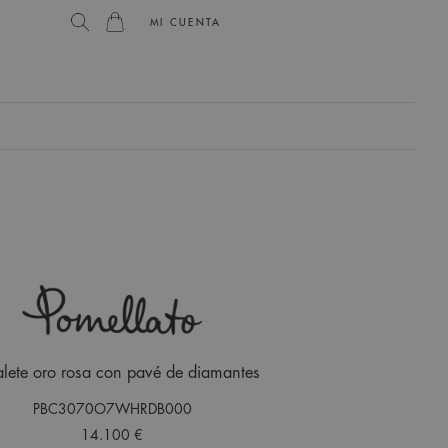
MI CUENTA
alete oro rosa con pavé de diamantes
PBC3070O7WHRDB000
14.100 €