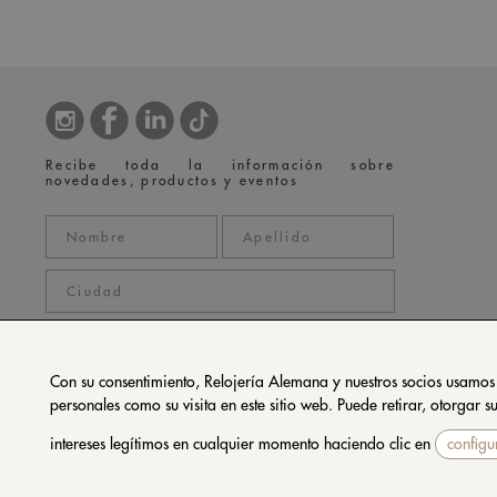
Recibe toda la información sobre
novedades, productos y eventos
Con su consentimiento, Relojería Alemana y nuestros socios usamos
personales como su visita en este sitio web. Puede retirar, otorgar
política de privacidad
Acepto la
*
intereses legítimos en cualquier momento haciendo clic en
configu
SUBSCRIBIRSE