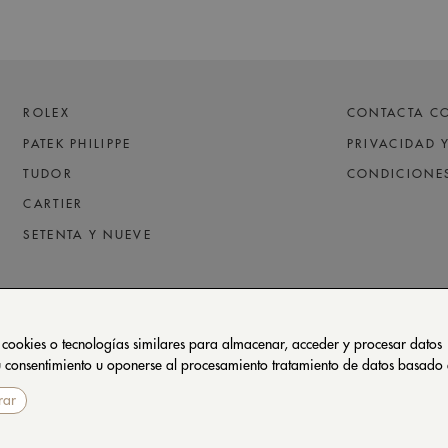
ROLEX
CONTACTA C
PATEK PHILIPPE
PRIVACIDAD 
TUDOR
CONDICIONE
CARTIER
SETENTA Y NUEVE
 cookies o tecnologías similares para almacenar, acceder y procesar datos
 su consentimiento u oponerse al procesamiento tratamiento de datos basado
rar