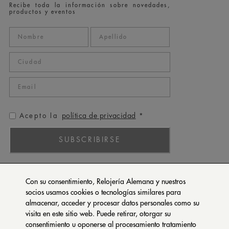
Recibe toda la información sobre novedades,
productos y eventos
política de privacidad
Acepto la
*
SUBSCRIBIRSE
ROLEX
Con su consentimiento, Relojería Alemana y nuestros
PATEK PHILIPPE
socios usamos cookies o tecnologías similares para
almacenar, acceder y procesar datos personales como su
TUDOR
visita en este sitio web. Puede retirar, otorgar su
CARTIER
consentimiento u oponerse al procesamiento tratamiento