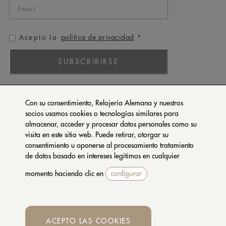
política de privacidad
Acepto la
*
SUBSCRIBIRSE
ROLEX
Con su consentimiento, Relojería Alemana y nuestros
PATEK PHILIPPE
socios usamos cookies o tecnologías similares para
almacenar, acceder y procesar datos personales como su
TUDOR
visita en este sitio web. Puede retirar, otorgar su
CARTIER
consentimiento u oponerse al procesamiento tratamiento
SETENTA Y NUEVE
de datos basado en intereses legítimos en cualquier
momento haciendo clic en
configurar
CONTACTA CON NOSOTROS
PRIVACIDAD Y COOKIES
CONDICIONES DE COMPRA
ACEPTO LAS COOKIES
Whatsapp