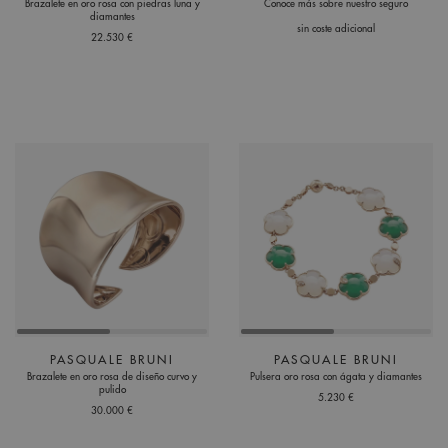
Brazalete en oro rosa con piedras luna y
Conoce más sobre nuestro seguro
diamantes
sin coste adicional
22.530 €
PASQUALE BRUNI
PASQUALE BRUNI
Brazalete en oro rosa de diseño curvo y
Pulsera oro rosa con ágata y diamantes
pulido
5.230 €
30.000 €